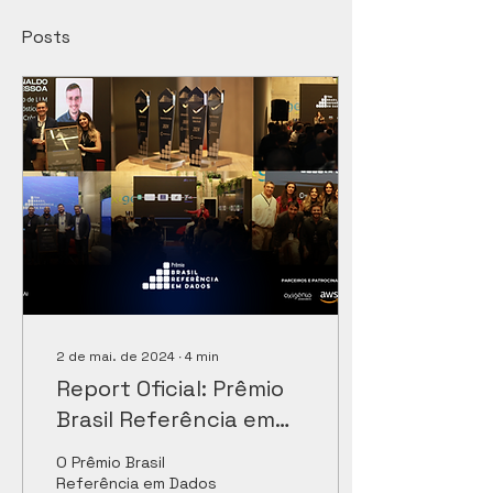
Posts
2 de mai. de 2024
∙
4
min
Report Oficial: Prêmio
Brasil Referência em
Dados 2024; saiba
O Prêmio Brasil
tudo que rolou na 5a
Referência em Dados