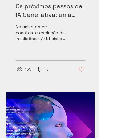
Os próximos passos da
IA Generativa: uma
entrevista com Tiago
No universo em
Andrade, Advisor de
constante evolução da
Inteligência Artificial e
Data&AI e embaixador
análise de dados, é
do Prêmio Brasil
crucial ter insights de
especialistas que estão
Referência em Dados
na...
155
0