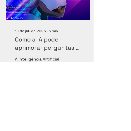
18 de jul. de 2023
∙
3
min
Como a IA pode
aprimorar perguntas e
solucionar problemas
A Inteligência Artificial
complexos
(IA) vem sendo utilizada
para aliviar os custos e
ineficiências do trabalho
humano repetitivo e
aumentar a...
311
0
Ver mais