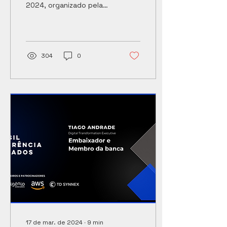
2024, organizado pela
edição do Oscar de
Cognitivo.ai, realizou
Data&AI
mais um ano de
celebração da inovação
e do talento no...
304
0
17 de mar. de 2024
∙
9
min