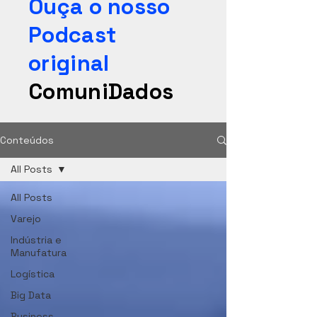
Ouça o nosso
Podcast
original
ComuniDados
Conteúdos
All Posts
All Posts
Varejo
Indústria e
Manufatura
Logística
Big Data
Business