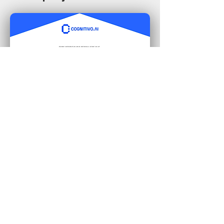
Transformar o seu trabalho em
reconhecimento e credibilidade
no mercado ficou ainda mais
simples: toda vez que você
finalizar um projeto conosco, você
recebe a certificação da sua
participação.